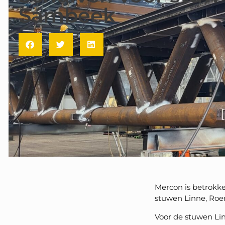
Sambeek
Mercon is betrokk
stuwen Linne, Roe
Voor de stuwen Li