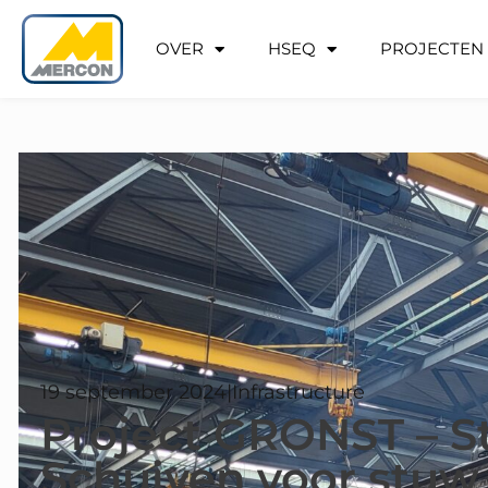
OVER
HSEQ
PROJECTEN
19 september 2024
|
Infrastructure
Project GRONST – S
Schuiven voor stuw