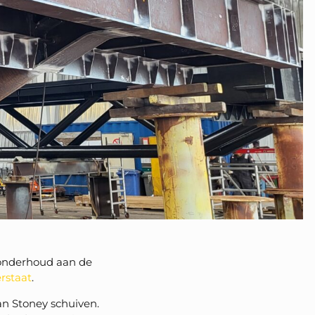
 onderhoud aan de
rstaat
.
n Stoney schuiven.