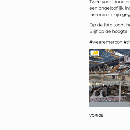
Twee voor Linne en
een ongelooflijk 
las-uren in zijn ge
Op de foto toont h
Blijf op de hoogte!
#wearemercon #th
VORIGE