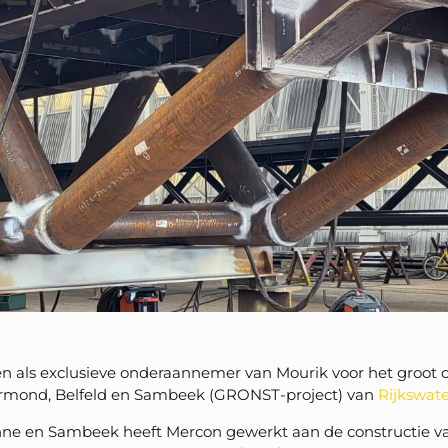
en als exclusieve onderaannemer van Mourik voor het groot
rmond, Belfeld en Sambeek (GRONST-project) van
Rijkswate
nne en Sambeek heeft Mercon gewerkt aan de constructie va