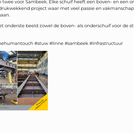
 twee voor Sambeek. Elke schuif heeft een boven- en een on
indrukwekkend project waar met veel passie en vakmanscha
gaan.
et onderste beeld zowel de boven- als onderschuif voor de 
ehumantouch #stuw #linne #sambeek #infrastructuur