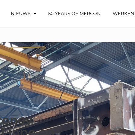
NIEUWS
50 YEARS OF MERCON
WERKEN 
toney
 Linne en