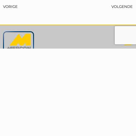
VORIGE
VOLGENDE
Hoofdkantoor
Krinkelwinkel 6-8
4202 LN Gorinchem
The Netherlands
+31 (0)85 077 3000
sales@mercon.com
More contact details
Kantoor Velsen-Noord
Rooswijkweg 92
1951 MJ Velsen-Noord
The Netherlands