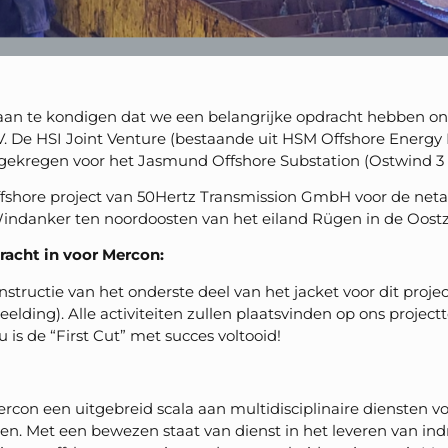
aan te kondigen dat we een belangrijke opdracht hebben 
. De HSI Joint Venture (bestaande uit HSM Offshore Energy 
gekregen voor het Jasmund Offshore Substation (Ostwind 3 P
ffshore project van 50Hertz Transmission GmbH voor de neta
ndanker ten noordoosten van het eiland Rügen in de Oostz
racht in voor Mercon:
structie van het onderste deel van het jacket voor dit proje
elding). Alle activiteiten zullen plaatsvinden op ons project
is de “First Cut” met succes voltooid!
ercon een uitgebreid scala aan multidisciplinaire diensten 
n. Met een bewezen staat van dienst in het leveren van i