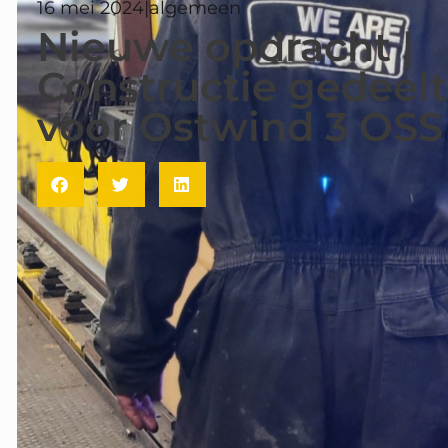
16 mei 2024
|
algemeen
Nieuwe opdracht |
Constructie gedeelt
voor Ostwind 3 OSS