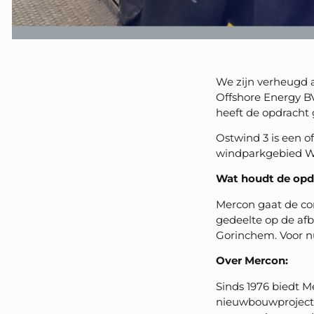
We zijn verheugd 
Offshore Energy BV
heeft de opdracht 
Ostwind 3 is een o
windparkgebied Wi
Wat houdt de opd
Mercon gaat de con
gedeelte op de afbe
Gorinchem. Voor nu 
Over Mercon:
Sinds 1976 biedt M
nieuwbouwprojecte