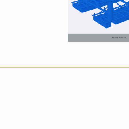
Kantoor Velsen-Noord
Rooswijkweg 92
1951 MJ Velsen-Noord