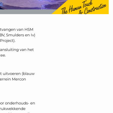
ontvangen van HSM
BV, Smulders en Iv)
roject).
ansluiting van het
ee.
ct uitvoeren (blauw
terrein Mercon
voor onderhouds- en
ndrukwekkende