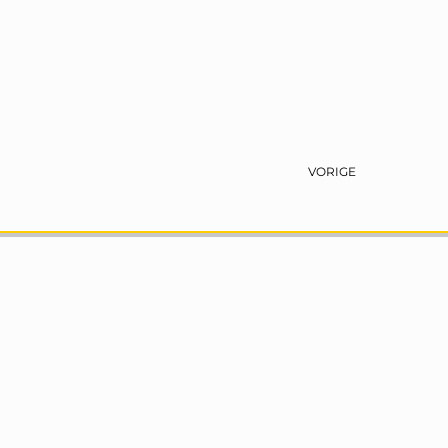
VORIGE
Hoofdkantoor
Krinkelwinkel 6-8
4202 LN Gorinchem