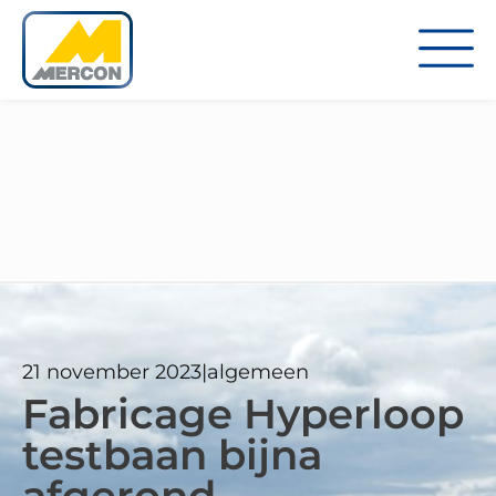
21 november 2023
|
algemeen
Fabricage Hyperloop
testbaan bijna
afgerond