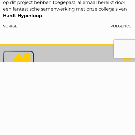
op dit project hebben toegepast, allemaal bereikt door
een fantastische samenwerking met onze collega’s van
Hardt Hyperloop
.
VORIGE
VOLGENDE
Hoofdkantoor
Krinkelwinkel 6-8
4202 LN Gorinchem
The Netherlands
+31 (0)85 077 3000
sales@mercon.com
More contact details