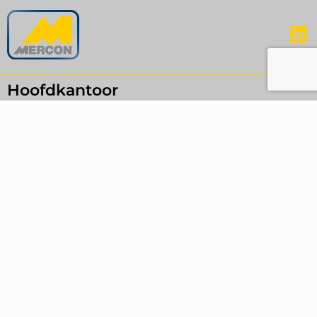
Hoofdkantoor
Krinkelwinkel 6-8
4202 LN Gorinchem
The Netherlands
+31 (0)85 077 3000
sales@mercon.com
More contact details
Kantoor Velsen-Noord
Rooswijkweg 92
1951 MJ Velsen-Noord
The Netherlands
+31 (0)85 0773021
sales@mercon.com
More contact details