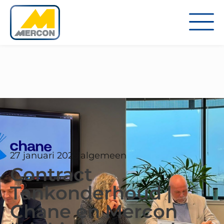
27 januari 2025
|
algemeen
Contract
Tankonderhoud |
Chane en Mercon